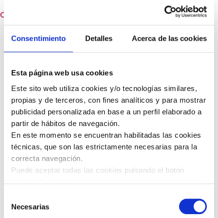
Carrito
Inicio
/ Tienda
Consentimiento
Detalles
Acerca de las cookies
Tienda
Mostrando el único resultado
Esta página web usa cookies
Este sito web utiliza cookies y/o tecnologías similares,
propias y de terceros, con fines analíticos y para mostrar
publicidad personalizada en base a un perfil elaborado a
partir de hábitos de navegación.
En este momento se encuentran habilitadas las cookies
técnicas, que son las estrictamente necesarias para la
correcta navegación.
Puede aceptar todas las cookies pulsando el botón
"aceptar", aceptar sólo las cookies necesarias pulsando
"rechazar", o ajustar la configuración a tu gusto y
Selección
pulsando "permitir selección".
Necesarias
de