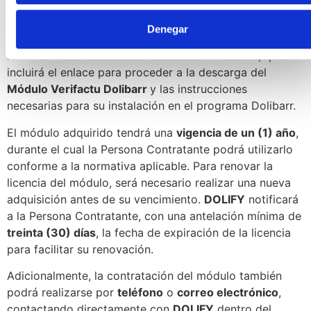
pasarela habilitada.
Denegar
Una vez confirmado el pago, la Persona Contratante
recibirá un
correo electrónico de confirmación
, que
incluirá el enlace para proceder a la descarga del
Módulo Verifactu Dolibarr
y las instrucciones
necesarias para su instalación en el programa Dolibarr.
El módulo adquirido tendrá una
vigencia de un (1) año
,
durante el cual la Persona Contratante podrá utilizarlo
conforme a la normativa aplicable. Para renovar la
licencia del módulo, será necesario realizar una nueva
adquisición antes de su vencimiento.
DOLIFY
notificará
a la Persona Contratante, con una antelación mínima de
treinta (30) días
, la fecha de expiración de la licencia
para facilitar su renovación.
Adicionalmente, la contratación del módulo también
podrá realizarse por
teléfono
o
correo electrónico
,
contactando directamente con
DOLIFY
dentro del