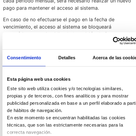
cada periodo mensual, será necesario realizar un nuevo
pago para mantener el acceso al sistema.
En caso de no efectuarse el pago en la fecha de
vencimiento, el acceso al sistema se bloqueará
automáticamente, impidiendo la emisión de facturas, el
uso de las funcionalidades y la descarga de facturas ya
emitidas. Transcurridas
doce (12) horas
desde el
vencimiento, se enviará un
nuevo intento de cobro
para
Consentimiento
Detalles
Acerca de las cooki
facilitar la regularización del pago pendiente.
Si la Persona Contratante no efectúa el pago tras
Esta página web usa cookies
la segunda emisión de cobro, dispondrá de un
Este sito web utiliza cookies y/o tecnologías similares,
plazo máximo de
ciento veinte (120) días
desde
propias y de terceros, con fines analíticos y para mostrar
el vencimiento para regularizar la situación y
publicidad personalizada en base a un perfil elaborado a parti
reactivar el servicio con la misma denominación y
de hábitos de navegación.
CIF, manteniendo la recuperación de los datos y
En este momento se encuentran habilitadas las cookies
facturas generados previamente.
técnicas, que son las estrictamente necesarias para la
Transcurrido dicho plazo de 120 días sin
correcta navegación.
regularización, todos los datos serán eliminados