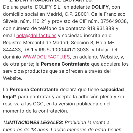
De una parte, DOLIFY S.L.,
en adelante
DOLIFY
, con
domicilio social en Madrid, C.P. 28001, Calle Francisco
Silvela, núm. 110-2º y provisto de CIF núm. B75649038,
con número de teléfono de contacto 919.931.889 y
email
hola@dolifactu.es
y sociedad inscrita en el
Registro Mercantil de Madrid, Sección 8, Hoja M-
844433, I/A 1 y IRUS: 1000441723038 y titular del
dominio
WWW.DOLIFACTU.ES
, en adelante Website, y,
de otra parte; la
Persona Contratante
que adquiera los
servicios/productos que se ofrecen a través del
Website.
La
Persona Contratante
declara que tiene
capacidad
legal*
para contratar y acepta la adhesión plena y sin
reserva a las CGC, en la versión publicada en el
momento de la contratación.
*
LIMITACIONES LEGALES:
Prohibida la venta a
menores de 18 años. Los/as menores de edad tienen